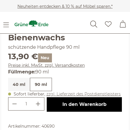
Zum Hauptinhalt springen
Neuheiten entdecken & 10 % auf Möbel sparen.*
Kosmetik
Körperpflege
Hand- & Fußpflege
(5) 2 Bewertungen
Durchschnittliche Bewertung von 5 von 5 Sternen
Bienenwachs
schützende Handpflege 90 ml
Regulärer Preis:
13,90 €
Neu
Preise inkl. MwSt. zzgl. Versandkosten
auswählen
Füllmenge
:
90 ml
40 ml
90 ml
Sofort lieferbar,
zzgl. Lieferzeit des Postdienstleisters
Produkt Anzahl: Gib den gewünschte
In den Warenkorb
Artikelnummer:
40690