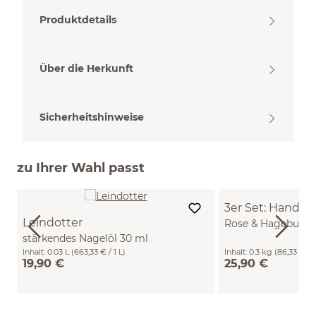
Produktdetails
Über die Herkunft
Sicherheitshinweise
zu Ihrer Wahl passt
3er Set: Hand- 
Leindotter
Rose & Hagebutte,
stärkendes Nagelöl 30 ml
Zirbe & Schwarz
Inhalt:
0.03 L
(663,33 € / 1 L)
Inhalt:
0.3 kg
(86,33 € / 
19,90 €
25,90 €