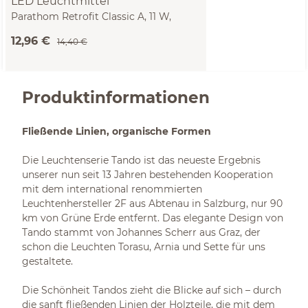
LED Leuchtmittel
Parathom Retrofit Classic A, 11 W,
dimmbar, E27, 1521 lm, 2700 K
12,96 €
14,40 €
Produktinformationen
Fließende Linien, organische Formen
Die Leuchtenserie Tando ist das neueste Ergebnis
unserer nun seit 13 Jahren bestehenden Kooperation
mit dem international renommierten
Leuchtenhersteller 2F aus Abtenau in Salzburg, nur 90
km von Grüne Erde entfernt. Das elegante Design von
Tando stammt von Johannes Scherr aus Graz, der
schon die Leuchten Torasu, Arnia und Sette für uns
gestaltete.
Die Schönheit Tandos zieht die Blicke auf sich – durch
die sanft fließenden Linien der Holzteile, die mit dem