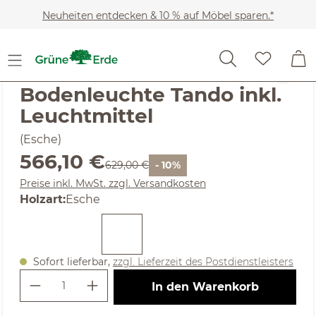
Zum Hauptinhalt springen
Neuheiten entdecken & 10 % auf Möbel sparen.*
(5) 3 Bewertungen
Durchschnittliche Bewertung von 5 von 5 Sternen
Bodenleuchte Tando inkl.
Leuchtmittel
(Esche)
Verkaufspreis:
566,10 €
Regulärer Preis:
629,00 €
- 10%
Preise inkl. MwSt. zzgl. Versandkosten
auswählen
Holzart
:
Esche
Sofort lieferbar,
zzgl. Lieferzeit des Postdienstleisters
Produkt Anzahl: Gib den gewünschte
In den Warenkorb