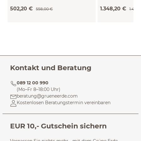
(Eiche)
502,20 €
1.348,20 €
558,00 €
1.498
Kontakt und Beratung
089 12 00 990
(Mo–Fr 8–18:00 Uhr)
beratung@grueneerde.com
Kostenlosen Beratungstermin vereinbaren
EUR 10,- Gutschein sichern