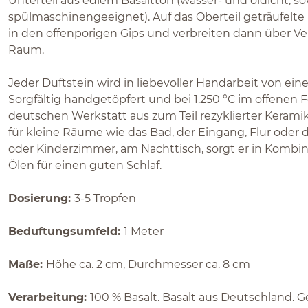
Unterteil aus edlem Basaltton (wasser- und öldicht, s
spülmaschinengeeignet). Auf das Oberteil geträufelte
in den offenporigen Gips und verbreiten dann über V
Raum.
Jeder Duftstein wird in liebevoller Handarbeit von ein
Sorgfältig handgetöpfert und bei 1.250 °C im offenen F
deutschen Werkstatt aus zum Teil rezyklierter Kerami
für kleine Räume wie das Bad, der Eingang, Flur oder
oder Kinderzimmer, am Nachttisch, sorgt er in Kombin
Ölen für einen guten Schlaf.
Dosierung:
3-5 Tropfen
Beduftungsumfeld:
1 Meter
Maße:
Höhe ca. 2 cm, Durchmesser ca. 8 cm
Verarbeitung:
100 % Basalt. Basalt aus Deutschland. G