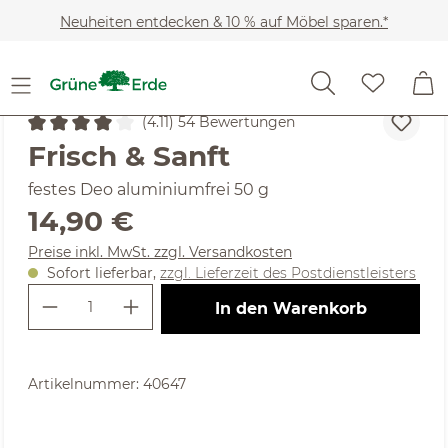
Zum Hauptinhalt springen
Neuheiten entdecken & 10 % auf Möbel sparen.*
Kosmetik
Körperpflege
Deos
(4.11) 54 Bewertungen
Durchschnittliche Bewertung von 4.11 von 5 Sternen
Frisch & Sanft
festes Deo aluminiumfrei 50 g
Regulärer Preis:
14,90 €
Preise inkl. MwSt. zzgl. Versandkosten
Sofort lieferbar,
zzgl. Lieferzeit des Postdienstleisters
Produkt Anzahl: Gib den gewünschte
In den Warenkorb
Artikelnummer:
40647