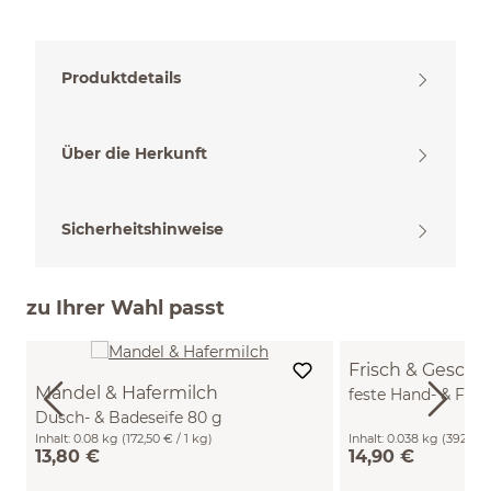
Produktdetails
Über die Herkunft
Sicherheitshinweise
zu Ihrer Wahl passt
Frisch & Gesch
Mandel & Hafermilch
feste Hand- & Fuß
Dusch- & Badeseife 80 g
Inhalt:
0.08 kg
(172,50 € / 1 kg)
Inhalt:
0.038 kg
(392,11 €
13,80 €
14,90 €