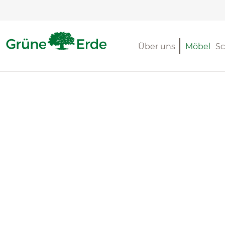
m Hauptinhalt springen
Zur Suche springen
Zur Hauptnavigation springen
Über uns
Möbel
Sc