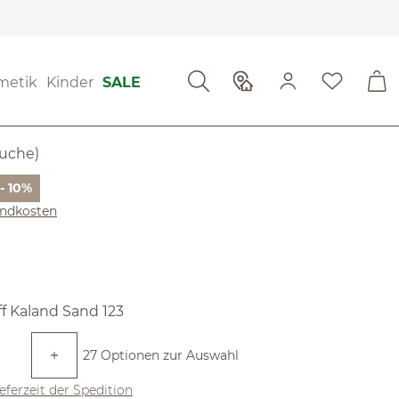
tungen
metik
Kinder
SALE
g von 5 von 5 Sternen
il
Buche)
Preis:
- 10%
sandkosten
len
ff Kaland Sand 123
27 Optionen zur Auswahl
ieferzeit der Spedition