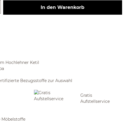
 Gib den gewünschten Wert ein ode
In den Warenkorb
um Hochlehner Ketil
pa
tifizierte Bezugsstoffe zur Auswahl
Gratis
Aufstellservice
 Möbelstoffe