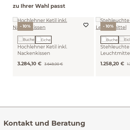
zu Ihrer Wahl passt
- 10%
- 10%
Hochlehner Ketil inkl.
Stehleuchte A
Nackenkissen
Leuchtmitte
(Wollstoff Kaland Sand, Eiche)
(Buche)
3.284,10 €
1.258,20 €
3.649,00 €
1
Kontakt und Beratung