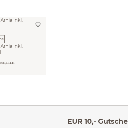
rnia inkl.
l
.398,00 €
EUR 10,- Gutsche