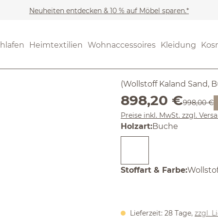
Neuheiten entdecken & 10 % auf Möbel sparen.*
Möbel
Polstersessel
(5) 2 Bewer
hlafen
Heimtextilien
Wohnaccessoires
Kleidung
Kos
Durchschnittliche Bewertun
Hocker Ket
(Wollstoff Kaland Sand, 
Verkaufspreis:
898,20 €
Regulärer 
998,00 €
Preise inkl. MwSt. zzgl. Ver
auswählen
Holzart
:
Buche
auswäh
Stoffart & Farbe
:
Wollsto
Lieferzeit: 28 Tage,
zzgl. L