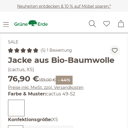
Zum Hauptinhalt springen
Neuheiten entdecken & 10 % auf Möbel sparen.*
SALE
(5) 1 Bewertung
Durchschnittliche Bewertung von 5 von 5 Sternen
Jacke aus Bio-Baumwolle
(cactus, XS)
Verkaufspreis:
76,90 €
Regulärer Preis:
139,00 €
- 44%
Preise inkl. MwSt. zzgl. Versandkosten
auswählen
Farbe & Muster
:
cactus 49-52
auswählen
Konfektionsgröße
:
XS