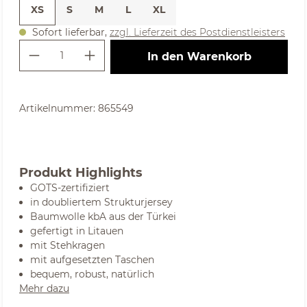
XS
S
M
L
XL
Sofort lieferbar,
zzgl. Lieferzeit des Postdienstleisters
Produkt Anzahl: Gib den gewünschte
In den Warenkorb
Artikelnummer:
865549
Produkt Highlights
GOTS-zertifiziert
in doubliertem Strukturjersey
Baumwolle kbA aus der Türkei
gefertigt in Litauen
mit Stehkragen
mit aufgesetzten Taschen
bequem, robust, natürlich
Mehr dazu