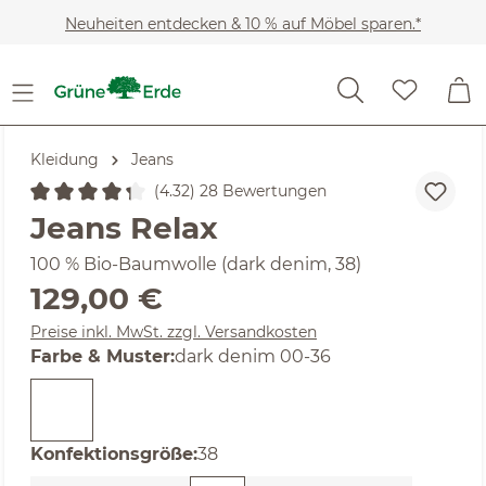
Zum Hauptinhalt springen
Neuheiten entdecken & 10 % auf Möbel sparen.*
Kleidung
Jeans
(4.32) 28 Bewertungen
Durchschnittliche Bewertung von 4.32 von 5 Sternen
Jeans Relax
100 % Bio-Baumwolle (dark denim, 38)
Regulärer Preis:
129,00 €
Preise inkl. MwSt. zzgl. Versandkosten
auswählen
Farbe & Muster
:
dark denim 00-36
auswählen
Konfektionsgröße
:
38