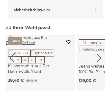
Sicherheitshinweise
zu Ihrer Wahl passt
- 45%
36
38
40
42
+
2
(Diese Option ist zurzeit nicht verfügbar.)
Kurzarmshirt aus Bio
Jeans weites Be
Baumwolle/Hanf
100% Bio-Baumwol
(natur, 38)
36)
38,40 €
129,00 €
69,90 €