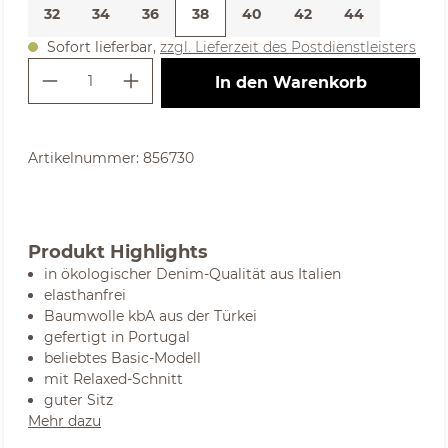
32
34
36
38
40
42
44
Sofort lieferbar,
zzgl. Lieferzeit des Postdienstleisters
Produkt Anzahl: Gib den gewünschte
In den Warenkorb
Artikelnummer:
856730
Produkt Highlights
in ökologischer Denim-Qualität aus Italien
elasthanfrei
Baumwolle kbA aus der Türkei
gefertigt in Portugal
beliebtes Basic-Modell
mit Relaxed-Schnitt
guter Sitz
Mehr dazu