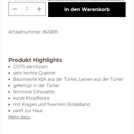
Produkt Anzahl: Gib den gewünschte
In den Warenkorb
Artikelnummer:
865895
Produkt Highlights
GOTS-zertifiziert
sehr leichte Qualität
Baumwolle kbA aus der Türkei, Leinen aus der Türkei
gefertigt in der Türkei
feminine Silhouette
kurze Knopfleiste
mit Kragen und fixiertem Bindeband
sanft zur Haut
Mehr dazu