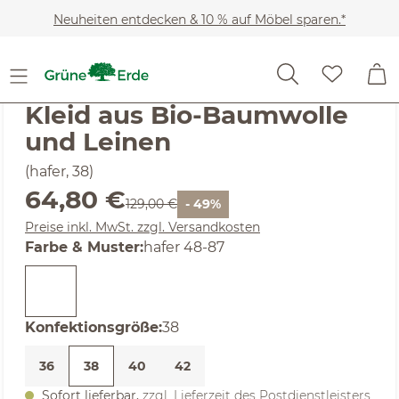
Zum Hauptinhalt springen
Neuheiten entdecken & 10 % auf Möbel sparen.*
SALE
Noch keine Bewertungen
Kleid aus Bio-Baumwolle
und Leinen
(hafer, 38)
Verkaufspreis:
64,80 €
Regulärer Preis:
129,00 €
- 49%
Preise inkl. MwSt. zzgl. Versandkosten
auswählen
Farbe & Muster
:
hafer 48-87
auswählen
Konfektionsgröße
:
38
36
38
40
42
Sofort lieferbar,
zzgl. Lieferzeit des Postdienstleisters