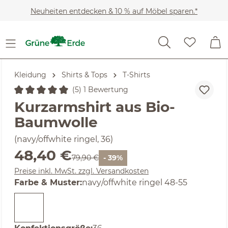
Zum Hauptinhalt springen
Neuheiten entdecken & 10 % auf Möbel sparen.*
Kleidung
Shirts & Tops
T-Shirts
(5) 1 Bewertung
Durchschnittliche Bewertung von 5 von 5 Sternen
Kurzarmshirt aus Bio-
Baumwolle
(navy/offwhite ringel, 36)
Verkaufspreis:
48,40 €
Regulärer Preis:
79,90 €
- 39%
Preise inkl. MwSt. zzgl. Versandkosten
auswählen
Farbe & Muster
:
navy/offwhite ringel 48-55
auswählen