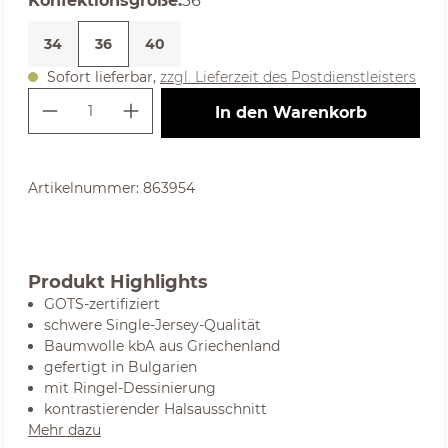
Konfektionsgröße
:
36
34
36
40
Sofort lieferbar,
zzgl. Lieferzeit des Postdienstleisters
Produkt Anzahl: Gib den gewünschte
In den Warenkorb
Artikelnummer:
863954
Produkt Highlights
GOTS-zertifiziert
schwere Single-Jersey-Qualität
Baumwolle kbA aus Griechenland
gefertigt in Bulgarien
mit Ringel-Dessinierung
kontrastierender Halsausschnitt
Mehr dazu