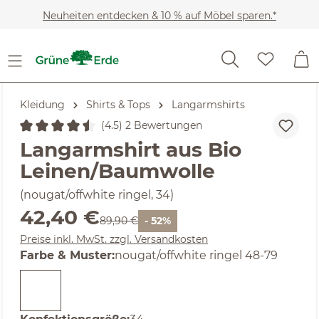
Zum Hauptinhalt springen
Neuheiten entdecken & 10 % auf Möbel sparen.*
Kleidung
Shirts & Tops
Langarmshirts
(4.5) 2 Bewertungen
Durchschnittliche Bewertung von 4.5 von 5 Sternen
Langarmshirt aus Bio
Leinen/Baumwolle
(nougat/offwhite ringel, 34)
Verkaufspreis:
42,40 €
Regulärer Preis:
89,90 €
- 52%
Preise inkl. MwSt. zzgl. Versandkosten
auswählen
Farbe & Muster
:
nougat/offwhite ringel 48-79
auswählen