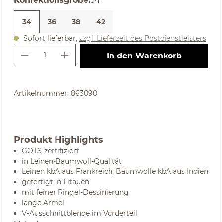
Konfektionsgröße
:
34
34
36
38
42
Sofort lieferbar,
zzgl. Lieferzeit des Postdienstleisters
Produkt Anzahl: Gib den gewünschte
In den Warenkorb
Artikelnummer:
863090
Produkt Highlights
GOTS-zertifiziert
in Leinen-Baumwoll-Qualität
Leinen kbA aus Frankreich, Baumwolle kbA aus Indien
gefertigt in Litauen
mit feiner Ringel-Dessinierung
lange Ärmel
V-Ausschnittblende im Vorderteil