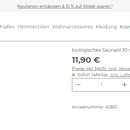
Neuheiten entdecken & 10 % auf Möbel sparen.*
Kosmetik
Regeneration 
(3.17) 6 Be
hlafen
Heimtextilien
Wohnaccessoires
Kleidung
Kos
Durchschnittliche Bewertung
Latschenk
biologisches Saunaöl 30
Regulärer Preis:
11,90 €
Preise inkl. MwSt. zzgl. Ver
Sofort lieferbar,
zzgl. Lief
Produkt Anzahl:
Artikelnummer:
40861