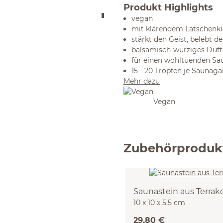
Produkt Highlights
vegan
mit klärendem Latschenki
stärkt den Geist, belebt d
balsamisch-würziges Duft
für einen wohltuenden S
15 - 20 Tropfen je Saunag
Mehr dazu
Vegan
Zubehörproduk
Saunastein aus Terrak
10 x 10 x 5,5 cm
29,80 €