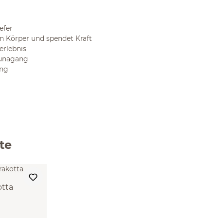
efer
en Körper und spendet Kraft
erlebnis
aunagang
ang
te
otta