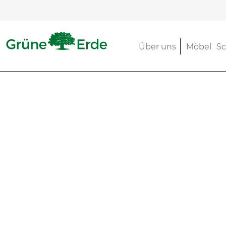
m Hauptinhalt springen
Zur Suche springen
Zur Hauptnavigation springen
Über uns
Möbel
Sc