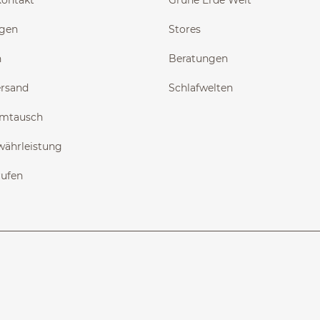
Kontakt
Grüne Erde Welt
ngen
Stores
n
Beratungen
ersand
Schlafwelten
Umtausch
währleistung
rufen