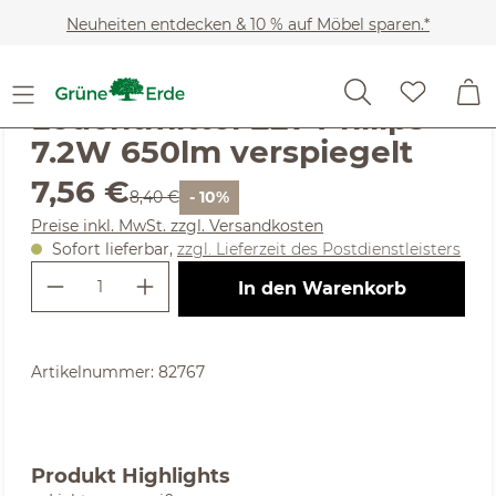
Zum Hauptinhalt springen
Neuheiten entdecken & 10 % auf Möbel sparen.*
Noch keine Bewertungen
Leuchtmittel E27 Philips
7.2W 650lm verspiegelt
Verkaufspreis:
7,56 €
Regulärer Preis:
8,40 €
- 10%
Preise inkl. MwSt. zzgl. Versandkosten
Sofort lieferbar,
zzgl. Lieferzeit des Postdienstleisters
Produkt Anzahl: Gib den gewünschte
In den Warenkorb
Artikelnummer:
82767
Produkt Highlights