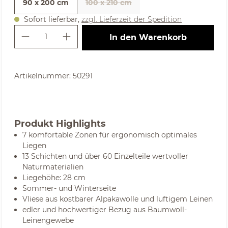
90 x 200 cm
100 x 210 cm
Sofort lieferbar,
zzgl. Lieferzeit der Spedition
Produkt Anzahl: Gib den gewünschte
In den Warenkorb
Artikelnummer:
50291
Produkt Highlights
7 komfortable Zonen für ergonomisch optimales
Liegen
13 Schichten und über 60 Einzelteile wertvoller
Naturmaterialien
Liegehöhe: 28 cm
Sommer- und Winterseite
Vliese aus kostbarer Alpakawolle und luftigem Leinen
edler und hochwertiger Bezug aus Baumwoll-
Leinengewebe