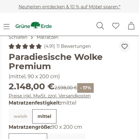
Zum Hauptinhalt springen
Neuheiten entdecken & 10 % auf Möbel sparen.*
Schlafen
Matratzen
(4.91) 11 Bewertungen
Durchschnittliche Bewertung von 4.91 von 5 Sternen
Paradiesische Wolke
Premium
(mittel, 90 x 200 cm)
Verkaufspreis:
2.148,00 €
Regulärer Preis:
2.598,00 €
- 17%
Preise inkl. MwSt. zzgl. Versandkosten
auswählen
Matratzenfestigkeit
:
mittel
weich
mittel
(Diese Option ist zurzeit nicht verfügbar. )
auswählen
Matratzengröße
:
90 x 200 cm