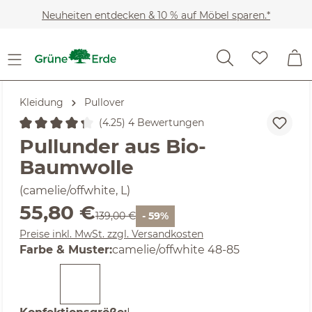
Zum Hauptinhalt springen
Neuheiten entdecken & 10 % auf Möbel sparen.*
Kleidung
Pullover
(4.25) 4 Bewertungen
Durchschnittliche Bewertung von 4.25 von 5 Sternen
Pullunder aus Bio-
Baumwolle
(camelie/offwhite, L)
Verkaufspreis:
55,80 €
Regulärer Preis:
139,00 €
- 59%
Preise inkl. MwSt. zzgl. Versandkosten
auswählen
Farbe & Muster
:
camelie/offwhite 48-85
auswählen