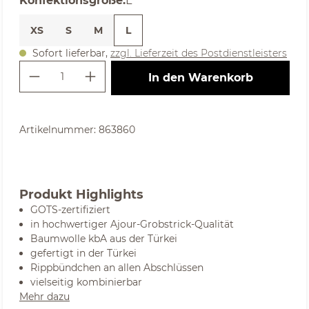
Konfektionsgröße
:
L
XS
S
M
L
Sofort lieferbar,
zzgl. Lieferzeit des Postdienstleisters
Produkt Anzahl: Gib den gewünschte
In den Warenkorb
Artikelnummer:
863860
Produkt Highlights
GOTS-zertifiziert
in hochwertiger Ajour-Grobstrick-Qualität
Baumwolle kbA aus der Türkei
gefertigt in der Türkei
Rippbündchen an allen Abschlüssen
vielseitig kombinierbar
Mehr dazu