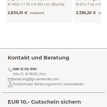
B 149,6 x T 50 x H 59,1 cm, (Buche)
B 60 x T 42 x H 10
2.834,10 €
2.338,20 €
3.149,00 €
2.598
Kontakt und Beratung
089 12 00 990
(Mo–Fr 8–18:00 Uhr)
beratung@grueneerde.com
Kostenlosen Beratungstermin vereinbaren
EUR 10,- Gutschein sichern