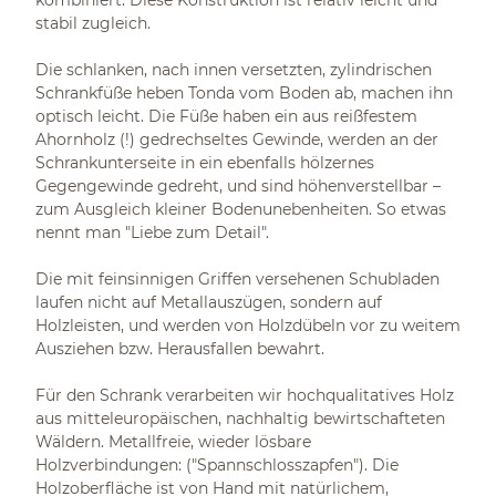
kombiniert. Diese Konstruktion ist relativ leicht und
stabil zugleich.
Die schlanken, nach innen versetzten, zylindrischen
Schrankfüße heben Tonda vom Boden ab, machen ihn
optisch leicht. Die Füße haben ein aus reißfestem
Ahornholz (!) gedrechseltes Gewinde, werden an der
Schrankunterseite in ein ebenfalls hölzernes
Gegengewinde gedreht, und sind höhenverstellbar –
zum Ausgleich kleiner Bodenunebenheiten. So etwas
nennt man "Liebe zum Detail".
Die mit feinsinnigen Griffen versehenen Schubladen
laufen nicht auf Metallauszügen, sondern auf
Holzleisten, und werden von Holzdübeln vor zu weitem
Ausziehen bzw. Herausfallen bewahrt.
Für den Schrank verarbeiten wir hochqualitatives Holz
aus mitteleuropäischen, nachhaltig bewirtschafteten
Wäldern. Metallfreie, wieder lösbare
Holzverbindungen: ("Spannschlosszapfen"). Die
Holzoberfläche ist von Hand mit natürlichem,