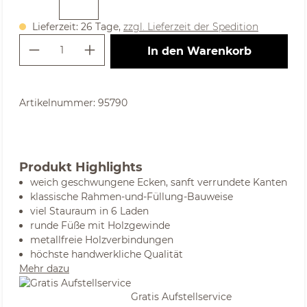
Lieferzeit: 26 Tage,
zzgl. Lieferzeit der Spedition
Produkt Anzahl: Gib den gewünschte
In den Warenkorb
Artikelnummer:
95790
Produkt Highlights
weich geschwungene Ecken, sanft verrundete Kanten
klassische Rahmen-und-Füllung-Bauweise
viel Stauraum in 6 Laden
runde Füße mit Holzgewinde
metallfreie Holzverbindungen
höchste handwerkliche Qualität
Mehr dazu
Gratis Aufstellservice