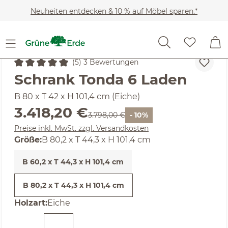
Zum Hauptinhalt springen
Neuheiten entdecken & 10 % auf Möbel sparen.*
Möbel
Wohnschränke
Kommoden
(5) 3 Bewertungen
Durchschnittliche Bewertung von 5 von 5 Sternen
Schrank Tonda 6 Laden
B 80 x T 42 x H 101,4 cm (Eiche)
Verkaufspreis:
3.418,20 €
Regulärer Preis:
3.798,00 €
- 10%
Preise inkl. MwSt. zzgl. Versandkosten
Größe:
B 80,2 x T 44,3 x H 101,4 cm
B 60,2 x T 44,3 x H 101,4 cm
B 80,2 x T 44,3 x H 101,4 cm
auswählen
Holzart
:
Eiche