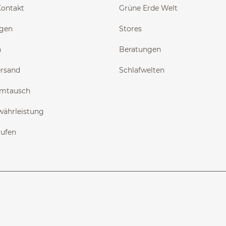
Kontakt
Grüne Erde Welt
ngen
Stores
n
Beratungen
ersand
Schlafwelten
Umtausch
währleistung
rufen