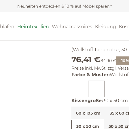
Neuheiten entdecken & 10 % auf Möbel sparen.*
Heimtextilien
Wohntextil
(4.59) 17 B
hlafen
Heimtextilien
Wohnaccessoires
Kleidung
Kos
Durchschnittliche Bewertun
Set: Sofak
(Wollstoff Tano natur, 30
Verkaufspreis:
76,41 €
Regulärer Prei
84,90 €
- 10%
Preise inkl. MwSt. zzgl. Ver
auswäh
Farbe & Muster
:
Wollstof
auswähle
Kissengröße
:
30 x 50 cm
60 x 105 cm
35 x 60 
30 x 50 cm
50 x 50 