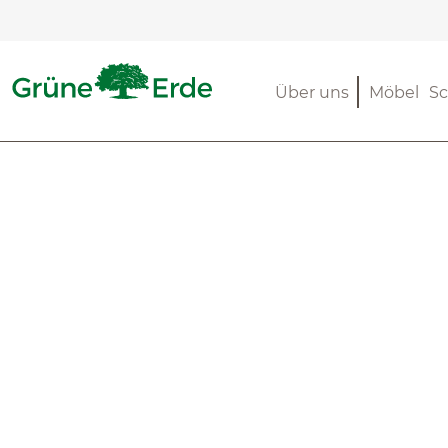
m Hauptinhalt springen
Zur Suche springen
Zur Hauptnavigation springen
Über uns
Möbel
Sc