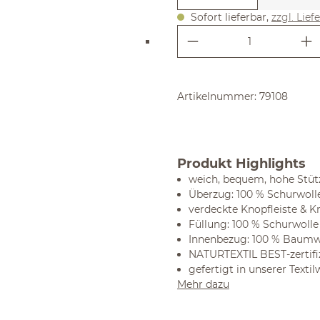
Sofort lieferbar,
zzgl. Lief
Produkt Anzahl:
Artikelnummer:
79108
Produkt Highlights
weich, bequem, hohe Stüt
Überzug: 100 % Schurwolle
verdeckte Knopfleiste & K
Füllung: 100 % Schurwolle
Innenbezug: 100 % Baumwo
NATURTEXTIL BEST-zertifiz
gefertigt in unserer Textil
Mehr dazu