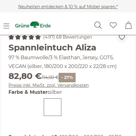
Zum Hauptinhalt springen
Neuheiten entdecken & 10 % auf Möbel sparen.*
Heimtextilien
Bettwäsche-Sets
(4.97) 68 Bewertungen
Durchschnittliche Bewertung von 4.97 von 5 Sternen
Spannleintuch Aliza
97 % Baumwolle/3 % Elasthan, Jersey, GOTS,
VEGAN (silber, 180/200 x 200/220 x 22/28 cm)
Verkaufspreis:
82,80 €
Regulärer Preis:
114,00 €
- 27%
Preise inkl. MwSt. zzgl. Versandkosten
auswählen
Farbe & Muster
:
silber