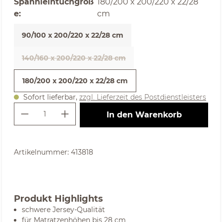
Spannleintuchgröß
180/200 x 200/220 x 22/28
auswählen
e
:
cm
90/100 x 200/220 x 22/28 cm
140/160 x 200/220 x 22/28 cm
(Diese Option ist zurzeit nicht verfügbar. )
180/200 x 200/220 x 22/28 cm
Sofort lieferbar,
zzgl. Lieferzeit des Postdienstleisters
Produkt Anzahl: Gib den gewünschte
In den Warenkorb
Artikelnummer:
413818
Produkt Highlights
schwere Jersey-Qualität
für Matratzenhöhen bis 28 cm