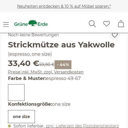
Zum Hauptinhalt springen
Neuheiten entdecken & 10 % auf Möbel sparen.*
Kleidung
Accessoires
Noch keine Bewertungen
Strickmütze aus Yakwolle
(espresso, one size)
Verkaufspreis:
33,40 €
Regulärer Preis:
59,90 €
- 44%
Preise inkl. MwSt. zzgl. Versandkosten
auswählen
Farbe & Muster
:
espresso 49-67
auswählen
Konfektionsgröße
:
one size
one size
Sofort lieferbar,
zzgl. Lieferzeit des Postdienstleisters