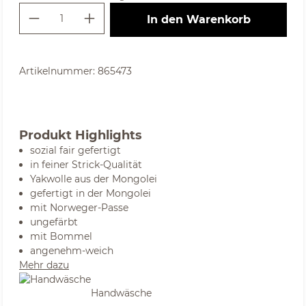
Produkt Anzahl: Gib den gewünschte
In den Warenkorb
Artikelnummer:
865473
Produkt Highlights
sozial fair gefertigt
in feiner Strick-Qualität
Yakwolle aus der Mongolei
gefertigt in der Mongolei
mit Norweger-Passe
ungefärbt
mit Bommel
angenehm-weich
Mehr dazu
Handwäsche