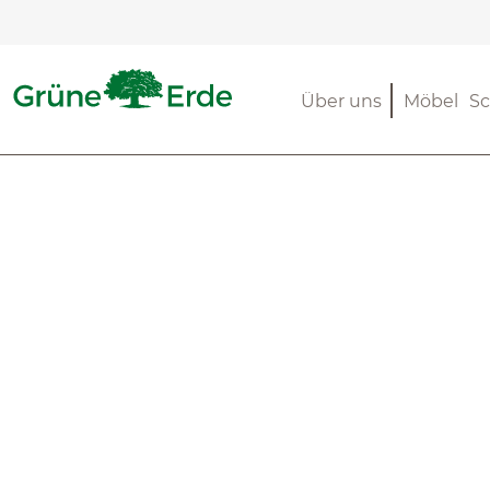
m Hauptinhalt springen
Zur Suche springen
Zur Hauptnavigation springen
Über uns
Möbel
Sc