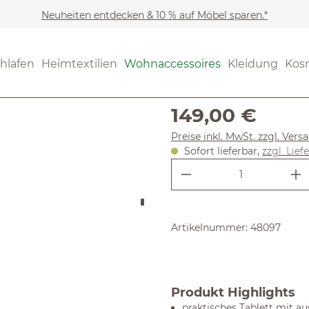
Neuheiten entdecken & 10 % auf Möbel sparen.*
Wohnaccessoires
Küche
(3.67) 3 Be
hlafen
Heimtextilien
Wohnaccessoires
Kleidung
Kos
Durchschnittliche Bewertung
Tabletttis
Regulärer Preis:
149,00 €
Preise inkl. MwSt. zzgl. Ver
Sofort lieferbar,
zzgl. Lief
Produkt Anzahl:
Artikelnummer:
48097
Produkt Highlights
praktisches Tablett mit a