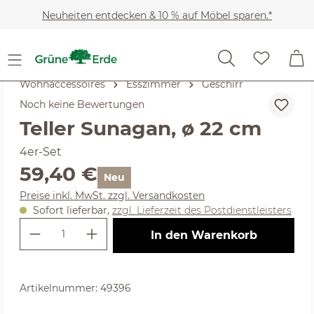
Zum Hauptinhalt springen
Neuheiten entdecken & 10 % auf Möbel sparen.*
Wohnaccessoires
Esszimmer
Geschirr
Noch keine Bewertungen
Teller Sunagan, ø 22 cm
4er-Set
Regulärer Preis:
59,40 €
Neu
Preise inkl. MwSt. zzgl. Versandkosten
Sofort lieferbar,
zzgl. Lieferzeit des Postdienstleisters
Produkt Anzahl: Gib den gewünschte
In den Warenkorb
Artikelnummer:
49396