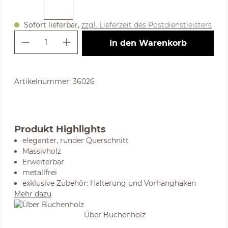
Sofort lieferbar,
zzgl. Lieferzeit des Postdienstleisters
Produkt Anzahl: Gib den gewünschte
In den Warenkorb
Artikelnummer:
36026
Produkt Highlights
eleganter, runder Querschnitt
Massivholz
Erweiterbar
metallfrei
exklusive Zubehör: Halterung und Vorhanghaken
Mehr dazu
Über Buchenholz