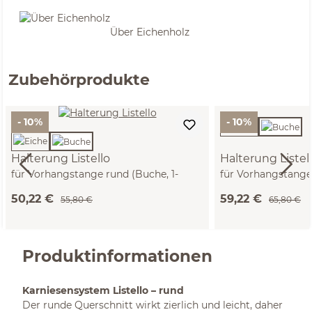
Über Eichenholz
Zubehörprodukte
- 10%
- 10%
Halterung Listello
Halterung Listel
für Vorhangstange rund (Buche, 1-
für Vorhangstange
läufig)
läufig)
50,22 €
59,22 €
55,80 €
65,80 €
Produktinformationen
Karniesensystem Listello – rund
Der runde Querschnitt wirkt zierlich und leicht, daher