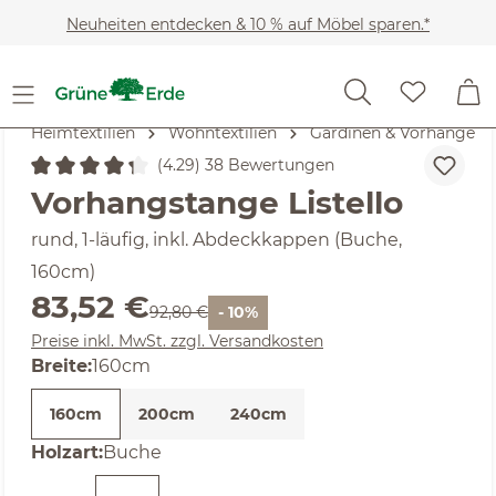
Zum Hauptinhalt springen
Neuheiten entdecken & 10 % auf Möbel sparen.*
Heimtextilien
Wohntextilien
Gardinen & Vorhänge
(4.29) 38 Bewertungen
Durchschnittliche Bewertung von 4.29 von 5 Sternen
Vorhangstange Listello
rund, 1-läufig, inkl. Abdeckkappen (Buche,
160cm)
Verkaufspreis:
83,52 €
Regulärer Preis:
92,80 €
- 10%
Preise inkl. MwSt. zzgl. Versandkosten
auswählen
Breite
:
160cm
160cm
200cm
240cm
auswählen
Holzart
:
Buche