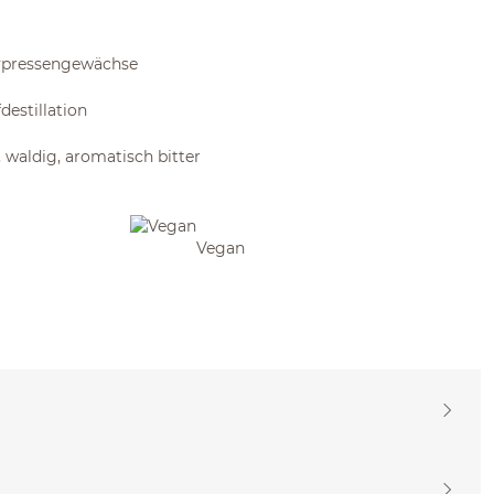
Zypressengewächse
estillation
g, waldig, aromatisch bitter
Vegan