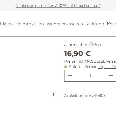
Neuheiten entdecken & 10 % auf Möbel sparen.*
Kosmetik
Regeneration 
(5) 1 Bewer
hlafen
Heimtextilien
Wohnaccessoires
Kleidung
Kos
Durchschnittliche Bewertun
Wacholde
ätherisches Öl 5 ml
Regulärer Preis:
16,90 €
Preise inkl. MwSt. zzgl. Ver
Sofort lieferbar,
zzgl. Lief
Produkt Anzahl:
Artikelnummer:
40808