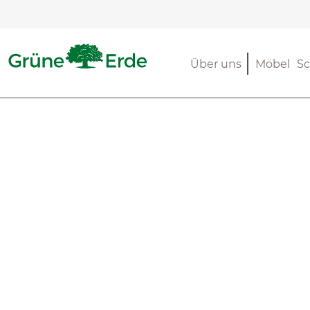
m Hauptinhalt springen
Zur Suche springen
Zur Hauptnavigation springen
Über uns
Möbel
Sc