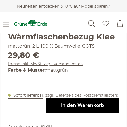
Zum Hauptinhalt springen
Neuheiten entdecken & 10 % auf Möbel sparen.*
Kinder
Neuheiten: Baby & Kinder
Noch keine Bewertungen
Wärmflaschenbezug Klee
mattgrün, 2 L, 100 % Baumwolle, GOTS
Regulärer Preis:
29,80 €
Preise inkl. MwSt. zzgl. Versandkosten
auswählen
Farbe & Muster
:
mattgrün
Sofort lieferbar,
zzgl. Lieferzeit des Postdienstleisters
Produkt Anzahl: Gib den gewünschte
In den Warenkorb
Artikelnummer:
62891