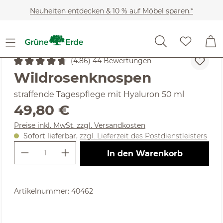
Zum Hauptinhalt springen
Neuheiten entdecken & 10 % auf Möbel sparen.*
Kosmetik
Gesichtspflege & Reinigung
Gesichtspfleg
(4.86) 44 Bewertungen
Durchschnittliche Bewertung von 4.86 von 5 Sternen
Wildrosenknospen
straffende Tagespflege mit Hyaluron 50 ml
Regulärer Preis:
49,80 €
Preise inkl. MwSt. zzgl. Versandkosten
Sofort lieferbar,
zzgl. Lieferzeit des Postdienstleisters
Produkt Anzahl: Gib den gewünschte
In den Warenkorb
Artikelnummer:
40462