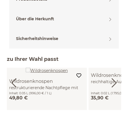
Über die Herkunft
Sicherheitshinweise
zu Ihrer Wahl passt
Wildrosenknos
Wildrosenknospen
reichhaltige Auge
restrukturierende Nachtpflege mit
Hyaluron 20 ml
Hyaluron 50 ml
Inhalt:
0.05 L
(996,00 € / 1 L)
Inhalt:
0.02 L
(1.795,00 € /
49,80 €
35,90 €