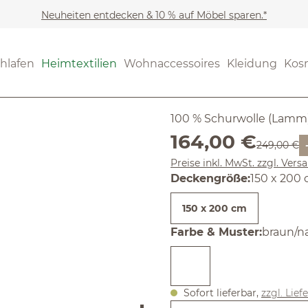
Neuheiten entdecken & 10 % auf Möbel sparen.*
Heimtextilien
Wohntextil
(4.94) 34 B
hlafen
Heimtextilien
Wohnaccessoires
Kleidung
Kos
Durchschnittliche Bewertun
Wohndeck
100 % Schurwolle (Lamm) 
Verkaufspreis:
164,00 €
Regulärer 
249,00 €
Preise inkl. MwSt. zzgl. Ver
auswähle
Deckengröße
:
150 x 200
150 x 200 cm
auswäh
Farbe & Muster
:
braun/n
Sofort lieferbar,
zzgl. Lief