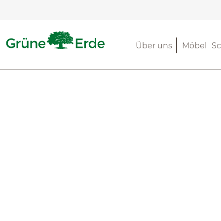
m Hauptinhalt springen
Zur Suche springen
Zur Hauptnavigation springen
Über uns
Möbel
Sc