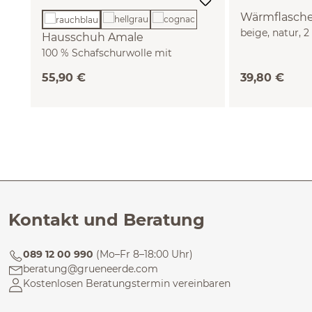
Wärmflasch
beige, natur, 2
Hausschuh Amale
(Schaf)
100 % Schafschurwolle mit
pflanzlich gegerbter Sohle
55,90 €
39,80 €
(rauchblau, 36/37)
Kontakt und Beratung
089 12 00 990
(Mo–Fr 8–18:00 Uhr)
beratung@grueneerde.com
Kostenlosen Beratungstermin vereinbaren