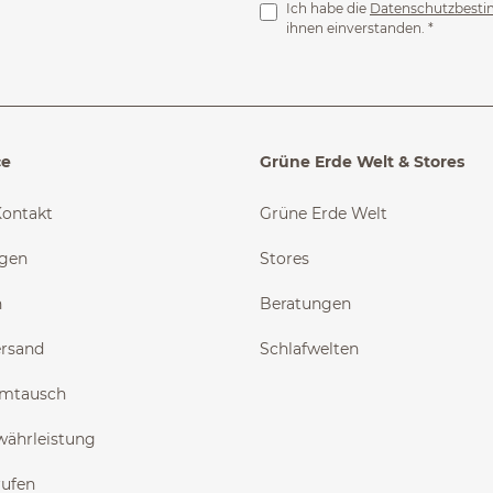
Ich habe die
Datenschutzbest
ihnen einverstanden.
*
ce
Grüne Erde Welt & Stores
Kontakt
Grüne Erde Welt
ngen
Stores
n
Beratungen
ersand
Schlafwelten
Umtausch
währleistung
rufen