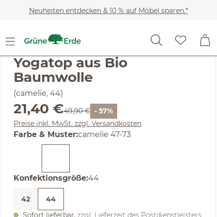
Zum Hauptinhalt springen
Neuheiten entdecken & 10 % auf Möbel sparen.*
Kleidung
Loungewear & Yoga
Yoga-Shirts
Yoga-K
(5) 3 Bewertungen
Durchschnittliche Bewertung von 5 von 5 Sternen
Yogatop aus Bio
Baumwolle
(camelie, 44)
Verkaufspreis:
21,40 €
Regulärer Preis:
49,90 €
- 57%
Preise inkl. MwSt. zzgl. Versandkosten
auswählen
Farbe & Muster
:
camelie 47-73
(Diese Option ist zurzeit nicht verfügbar. )
auswählen
Konfektionsgröße
:
44
42
44
Sofort lieferbar,
zzgl. Lieferzeit des Postdienstleisters