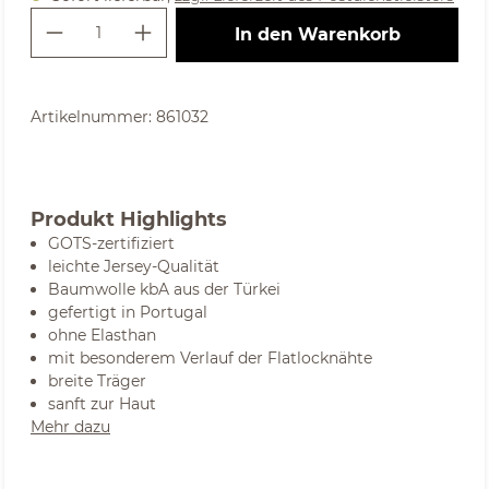
Produkt Anzahl: Gib den gewünschte
In den Warenkorb
Artikelnummer:
861032
Produkt Highlights
GOTS-zertifiziert
leichte Jersey-Qualität
Baumwolle kbA aus der Türkei
gefertigt in Portugal
ohne Elasthan
mit besonderem Verlauf der Flatlocknähte
breite Träger
sanft zur Haut
Mehr dazu