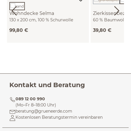
(Diese Option is
Wohndecke Selma
Zierkissenbezug
130 x 200 cm, 100 % Schurwolle
60 % Baumwolle/4
(Lamm) (sand)
(meerblau, 30 x 5
99,80 €
39,80 €
Kontakt und Beratung
089 12 00 990
(Mo–Fr 8–18:00 Uhr)
beratung@grueneerde.com
Kostenlosen Beratungstermin vereinbaren