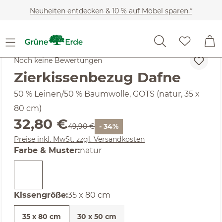
Zum Hauptinhalt springen
Neuheiten entdecken & 10 % auf Möbel sparen.*
Heimtextilien
Wohntextilien
Zier- & Wärmekissen
Noch keine Bewertungen
Zierkissenbezug Dafne
50 % Leinen/50 % Baumwolle, GOTS (natur, 35 x
80 cm)
Verkaufspreis:
32,80 €
Regulärer Preis:
49,90 €
- 34%
Preise inkl. MwSt. zzgl. Versandkosten
auswählen
Farbe & Muster
:
natur
auswählen
Kissengröße
:
35 x 80 cm
35 x 80 cm
30 x 50 cm