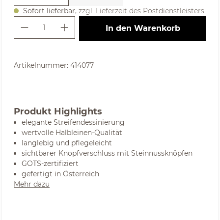
Sofort lieferbar,
zzgl. Lieferzeit des Postdienstleisters
Produkt Anzahl: Gib den gewünschte
In den Warenkorb
Artikelnummer:
414077
Produkt Highlights
elegante Streifendessinierung
wertvolle Halbleinen-Qualität
langlebig und pflegeleicht
sichtbarer Knopfverschluss mit Steinnussknöpfen
GOTS-zertifiziert
gefertigt in Österreich
Mehr dazu