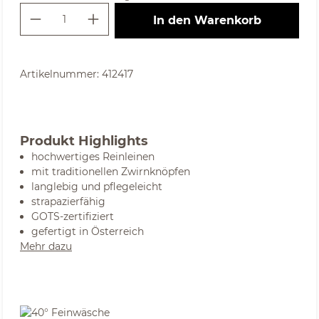
Produkt Anzahl: Gib den gewünschte
In den Warenkorb
Artikelnummer:
412417
Produkt Highlights
hochwertiges Reinleinen
mit traditionellen Zwirnknöpfen
langlebig und pflegeleicht
strapazierfähig
GOTS-zertifiziert
gefertigt in Österreich
Mehr dazu