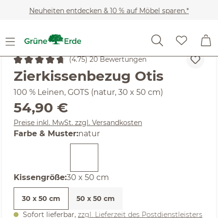
Zum Hauptinhalt springen
Neuheiten entdecken & 10 % auf Möbel sparen.*
Heimtextilien
Wohntextilien
Zier- & Wärmekissen
(4.75) 20 Bewertungen
Durchschnittliche Bewertung von 4.75 von 5 Sternen
Zierkissenbezug Otis
100 % Leinen, GOTS (natur, 30 x 50 cm)
Regulärer Preis:
54,90 €
Preise inkl. MwSt. zzgl. Versandkosten
auswählen
Farbe & Muster
:
natur
auswählen
Kissengröße
:
30 x 50 cm
30 x 50 cm
50 x 50 cm
Sofort lieferbar,
zzgl. Lieferzeit des Postdienstleisters