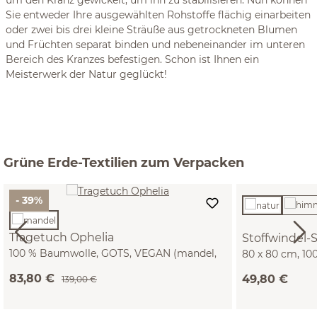
um den Kranz gewickelt, um ihn zu stabilisieren. Nun können
Sie entweder Ihre ausgewählten Rohstoffe flächig einarbeiten
oder zwei bis drei kleine Sträuße aus getrockneten Blumen
und Früchten separat binden und nebeneinander im unteren
Bereich des Kranzes befestigen. Schon ist Ihnen ein
Meisterwerk der Natur geglückt!
Grüne Erde-Textilien zum Verpacken
- 39%
Tragetuch Ophelia
Stoffwindel-
100 % Baumwolle, GOTS, VEGAN (mandel,
80 x 80 cm, 1
Größe 5 - ca. 410 cm)
NATURTEXTIL B
83,80 €
49,80 €
139,00 €