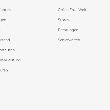
Kontakt
Grüne Erde Welt
ngen
Stores
n
Beratungen
ersand
Schlafwelten
Umtausch
währleistung
rufen