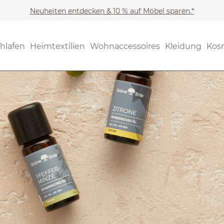
Neuheiten entdecken & 10 % auf Möbel sparen.*
hlafen
Heimtextilien
Wohnaccessoires
Kleidung
Kos