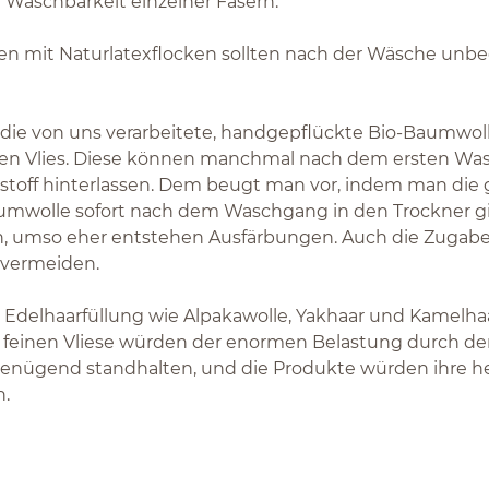
 Waschbarkeit einzelner Fasern:
en mit Naturlatexflocken sollten nach der Wäsche unbe
 die von uns verarbeitete, handgepflückte Bio-Baumwoll
en Vlies. Diese können manchmal nach dem ersten Was
toff hinterlassen. Dem beugt man vor, indem man die
mwolle sofort nach dem Waschgang in den Trockner gib
, umso eher entstehen Ausfärbungen. Auch die Zugabe v
 vermeiden.
 Edelhaarfüllung wie Alpakawolle, Yakhaar und Kamelhaa
 feinen Vliese würden der enormen Belastung durch d
enügend standhalten, und die Produkte würden ihre h
n.