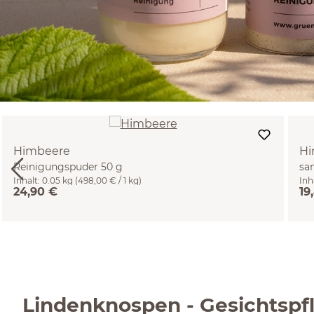
Himbeere
Hi
Reinigungspuder 50 g
sa
Inhalt:
0.05 kg
(498,00 € / 1 kg)
Inh
24,90 €
19
Lindenknospen - Gesichtspf