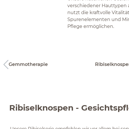
verschiedener Hauttypen 
nutzt die kraftvolle Vital
Spurenelementen und Mine
Pflege ermöglichen.
Gemmotherapie
Ribiselknospe
Ribiselknospen - Gesichtspf
Unsere Ribiselserie empfehlen wir vor allem bei se