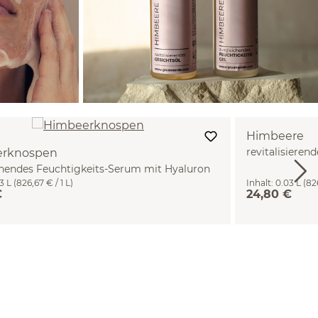
Himbeere
revitalisieren
rknospen
hendes Feuchtigkeits-Serum mit Hyaluron
3 L
(826,67 € / 1 L)
Inhalt:
0.03 L
(826
€
24,80 €