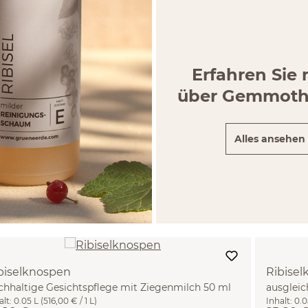
Erfahren Sie
über Gemmoth
Alles ansehen
biselknospen
Ribise
ichhaltige Gesichtspflege mit Ziegenmilch 50 ml
ausgleic
alt:
0.05 L
(516,00 € / 1 L)
Inhalt:
0.0
ml