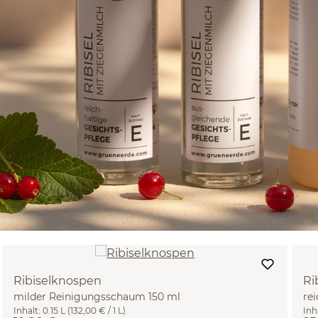
Ribiselknospen
Ri
milder Reinigungsschaum 150 ml
re
Inhalt:
0.15 L
(132,00 € / 1 L)
Inh