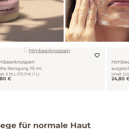
mbeerknospen
Himbee
nfte Reinigung 115 ml
ausgleic
alt:
0.115 L
(172,17 € / 1 L)
Inhalt:
0.0
30 ml
,80 €
24,80 
lege für normale Haut