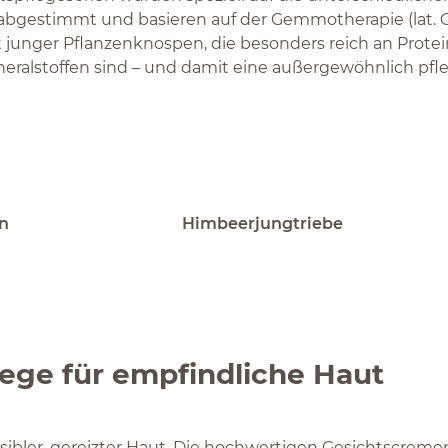
abgestimmt und basieren auf der Gemmotherapie (lat.
ität junger Pflanzenknospen, die besonders reich an Prote
ralstoffen sind – und damit eine außergewöhnlich pf
n
Himbeerjungtriebe
lege für empfindliche Haut
nsibler, gereizter Haut. Die hochwertigen Gesichtscreme