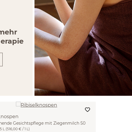
 mehr
erapie
lknospen
hende Gesichtspflege mit Ziegenmilch 50
5 L
(516,00 € / 1 L)