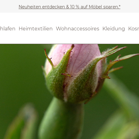
Neuheiten entdecken & 10 % auf Möbel sparen.*
hlafen
Heimtextilien
Wohnaccessoires
Kleidung
Kos