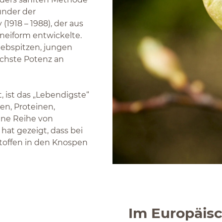
ünder der
(1918 – 1988), der aus
neiform entwickelte.
iebspitzen, jungen
öchste Potenz an
, ist das „Lebendigste“
n, Proteinen,
ine Reihe von
hat gezeigt, dass bei
toffen in den Knospen
Im Europäis