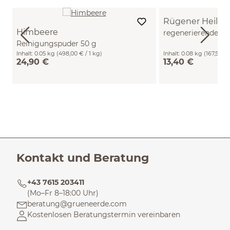
Rügener Heilkr
Himbeere
regenerierende Ma
Reinigungspuder 50 g
Gesicht
Inhalt:
0.05 kg
(498,00 € / 1 kg)
Inhalt:
0.08 kg
(167,50 € 
24,90 €
13,40 €
Kontakt und Beratung
+43 7615 203411
(Mo–Fr 8–18:00 Uhr)
beratung@grueneerde.com
Kostenlosen Beratungstermin vereinbaren