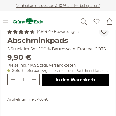
Zum Hauptinhalt springen
Neuheiten entdecken & 10 % auf Möbel sparen.*
Kosmetik
Gesichtspflege & Reinigung
Augenpflege
(4.69) 49 Bewertungen
Durchschnittliche Bewertung von 4.69 von 5 Sternen
Abschminkpads
5 Stück im Set, 100 % Baumwolle, Frottee, GOTS
Regulärer Preis:
9,90 €
Preise inkl. MwSt. zzgl. Versandkosten
Sofort lieferbar,
zzgl. Lieferzeit des Postdienstleisters
Produkt Anzahl: Gib den gewünschte
In den Warenkorb
Artikelnummer:
40540