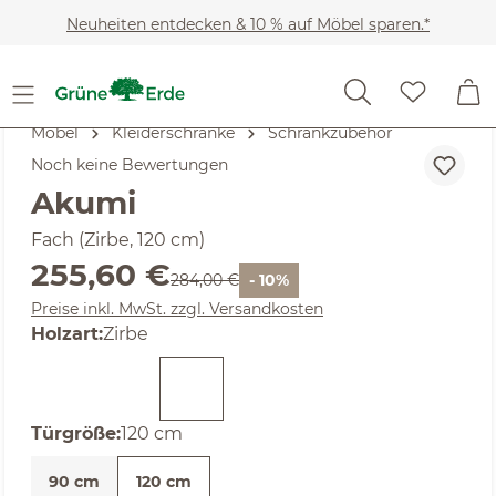
Zum Hauptinhalt springen
Neuheiten entdecken & 10 % auf Möbel sparen.*
Möbel
Kleiderschränke
Schrankzubehör
Noch keine Bewertungen
Akumi
Fach (Zirbe, 120 cm)
Verkaufspreis:
255,60 €
Regulärer Preis:
284,00 €
- 10%
Preise inkl. MwSt. zzgl. Versandkosten
auswählen
Holzart
:
Zirbe
auswählen
Türgröße
:
120 cm
90 cm
120 cm