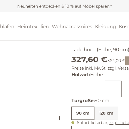
Neuheiten entdecken & 10 % auf Möbel sparen.*
Möbel
Kleiderschränke
Noch keine Bewertungen
hlafen
Heimtextilien
Wohnaccessoires
Kleidung
Kos
Akumi
Lade hoch (Eiche, 90 cm
Verkaufspreis:
327,60 €
Regulärer 
364,00 €
Preise inkl. MwSt. zzgl. Ver
auswählen
Holzart
:
Eiche
auswählen
Türgröße
:
90 cm
90 cm
120 cm
Sofort lieferbar,
zzgl. Lief