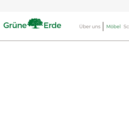
m Hauptinhalt springen
Zur Suche springen
Zur Hauptnavigation springen
Über uns
Möbel
Sc