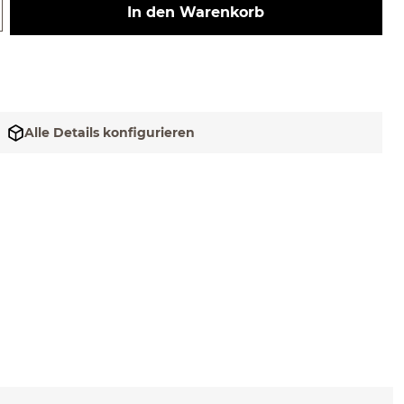
 Gib den gewünschten Wert ein ode
In den Warenkorb
Alle Details konfigurieren