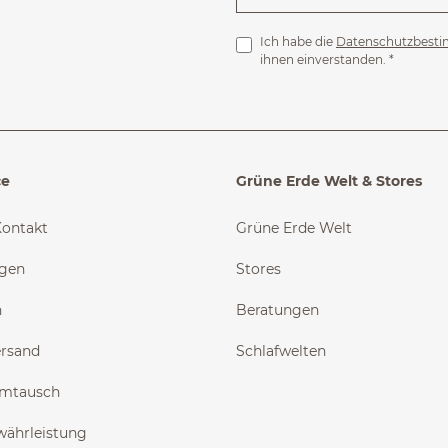
Ich habe die
Datenschutzbest
ihnen einverstanden.
*
ce
Grüne Erde Welt & Stores
Kontakt
Grüne Erde Welt
ngen
Stores
n
Beratungen
ersand
Schlafwelten
Umtausch
währleistung