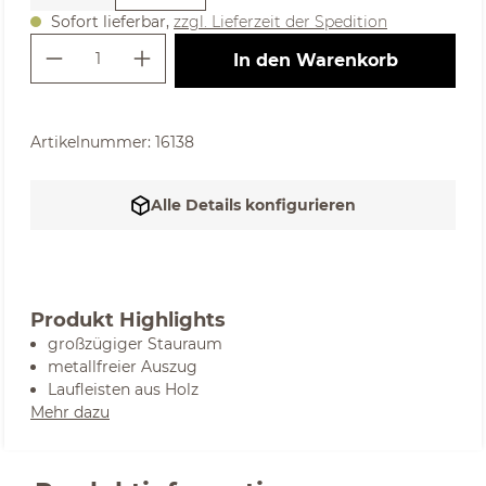
Sofort lieferbar,
zzgl. Lieferzeit der Spedition
Produkt Anzahl: Gib den gewünschte
In den Warenkorb
Artikelnummer:
16138
Alle Details konfigurieren
Produkt Highlights
großzügiger Stauraum
metallfreier Auszug
Laufleisten aus Holz
Mehr dazu