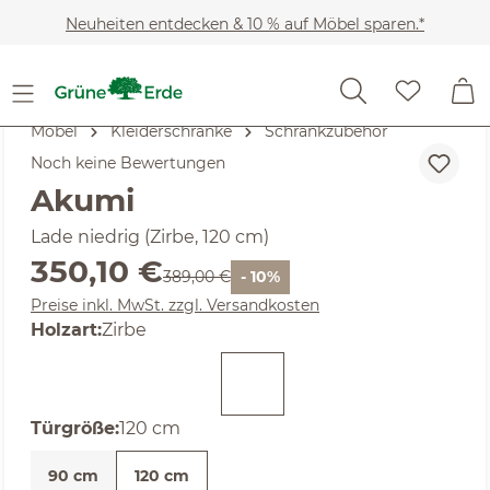
Zum Hauptinhalt springen
Neuheiten entdecken & 10 % auf Möbel sparen.*
Möbel
Kleiderschränke
Schrankzubehör
Noch keine Bewertungen
Akumi
Lade niedrig (Zirbe, 120 cm)
Verkaufspreis:
350,10 €
Regulärer Preis:
389,00 €
- 10%
Preise inkl. MwSt. zzgl. Versandkosten
auswählen
Holzart
:
Zirbe
auswählen
Türgröße
:
120 cm
90 cm
120 cm