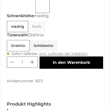
auswählen
Schrankhöhe
:
niedrig
niedrig
hoch
(Diese Option ist zurzeit nicht verfügbar. )
auswählen
Türanzahl
:
Drehtür
Drehtür
Schiebetür
Sofort lieferbar,
zzgl. Lieferzeit der Spedition
Produkt Anzahl: Gib den gewünschte
In den Warenkorb
Artikelnummer:
16511
Produkt Highlights