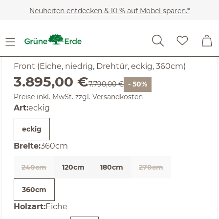
Zum Hauptinhalt springen
Neuheiten entdecken & 10 % auf Möbel sparen.*
SALE
Noch keine Bewertungen
Akumi
Front (Eiche, niedrig, Drehtür, eckig, 360cm)
Verkaufspreis:
3.895,00 €
Regulärer Preis:
7.790,00 €
- 50%
Preise inkl. MwSt. zzgl. Versandkosten
auswählen
Art
:
eckig
eckig
auswählen
Breite
:
360cm
240cm
120cm
180cm
270cm
(Diese Option ist zurzeit nicht verfügbar. )
360cm
auswählen
Holzart
:
Eiche