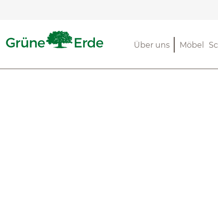
m Hauptinhalt springen
Zur Suche springen
Zur Hauptnavigation springen
Über uns
Möbel
Sc