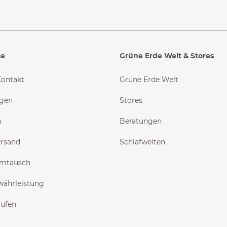
ce
Grüne Erde Welt & Stores
Kontakt
Grüne Erde Welt
ngen
Stores
n
Beratungen
ersand
Schlafwelten
Umtausch
währleistung
rufen