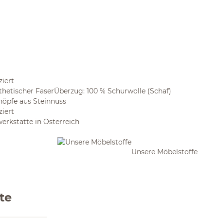
iert
nthetischer FaserÜberzug: 100 % Schurwolle (Schaf)
nöpfe aus Steinnuss
iert
werkstätte in Österreich
Unsere Möbelstoffe
te