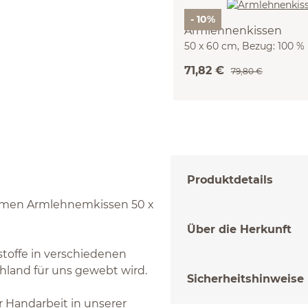
- 10%
Armlehnenkissen
50 x 60 cm, Bezug: 100 %
Baumwolle, Mollino, Füll
71,82 €
79,80 €
Schurwolle , IVN
Produktdetails
uemen Armlehnemkissen 50 x
Über die Herkunft
stoffe in verschiedenen
chland für uns gewebt wird.
Sicherheitshinweise
 Handarbeit in unserer