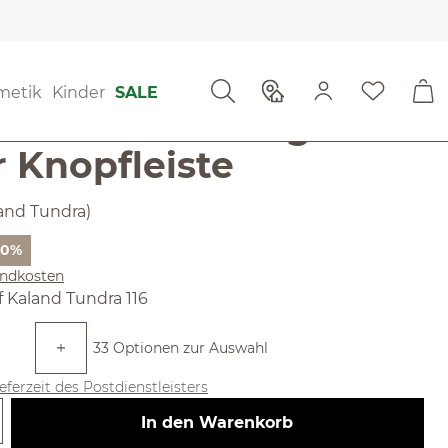
ien
Sofakissen
metik
Kinder
SALE
kissen-Überzug mit
 Knopfleiste
land Tundra)
reis:
 10%
sandkosten
len
f Kaland Tundra 116
33 Optionen zur Auswahl
ieferzeit des Postdienstleisters
 Gib den gewünschten Wert ein ode
In den Warenkorb