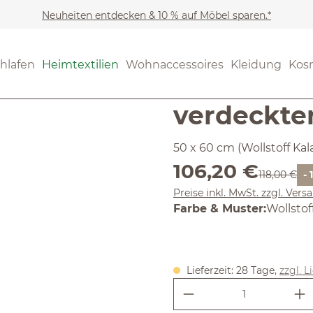
Neuheiten entdecken & 10 % auf Möbel sparen.*
Heimtextilien
Wohntextil
Noch keine Bewertungen
hlafen
Heimtextilien
Wohnaccessoires
Kleidung
Kos
Armlehnen
verdeckter
50 x 60 cm (Wollstoff Ka
Verkaufspreis:
106,20 €
Regulärer P
118,00 €
-
Preise inkl. MwSt. zzgl. Ver
auswäh
Farbe & Muster
:
Wollstof
Lieferzeit: 28 Tage,
zzgl. L
Produkt Anzahl: