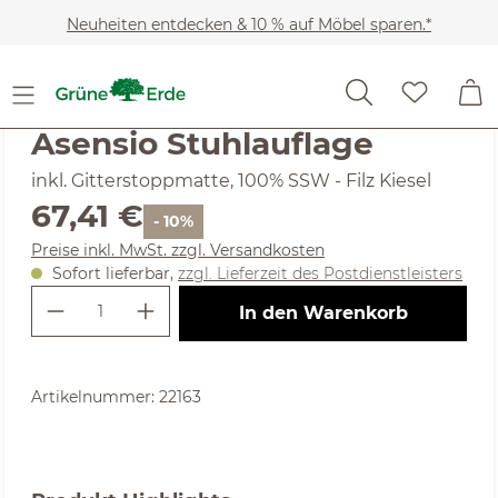
Zum Hauptinhalt springen
Neuheiten entdecken & 10 % auf Möbel sparen.*
Möbel
Stühle & Bänke
Stühle
(4.5) 10 Bewertungen
Durchschnittliche Bewertung von 4.5 von 5 Sternen
Asensio Stuhlauflage
inkl. Gitterstoppmatte, 100% SSW - Filz Kiesel
Regulärer Preis:
67,41 €
- 10%
Preise inkl. MwSt. zzgl. Versandkosten
Sofort lieferbar,
zzgl. Lieferzeit des Postdienstleisters
Produkt Anzahl: Gib den gewünschte
In den Warenkorb
Artikelnummer:
22163