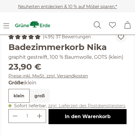
Zum Hauptinhalt springen
Neuheiten entdecken & 10 % auf Möbel sparen.*
Heimtextilien
Badtextilien
Badezimmer-Accessoires
(4.95) 37 Bewertungen
Durchschnittliche Bewertung von 4.95 von 5 Sternen
Badezimmerkorb Nika
graphit gestreift, 100 % Baumwolle, GOTS (klein)
Regulärer Preis:
23,90 €
Preise inkl. MwSt. zzgl. Versandkosten
auswählen
Größe
:
klein
klein
groß
Sofort lieferbar,
zzgl. Lieferzeit des Postdienstleisters
Produkt Anzahl: Gib den gewünschte
In den Warenkorb