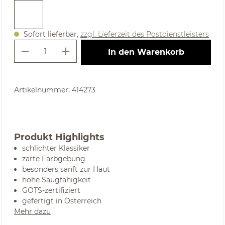
Sofort lieferbar,
zzgl. Lieferzeit des Postdienstleisters
Produkt Anzahl: Gib den gewünschte
In den Warenkorb
Artikelnummer:
414273
Produkt Highlights
schlichter Klassiker
zarte Farbgebung
besonders sanft zur Haut
hohe Saugfähigkeit
GOTS-zertifiziert
gefertigt in Österreich
Mehr dazu