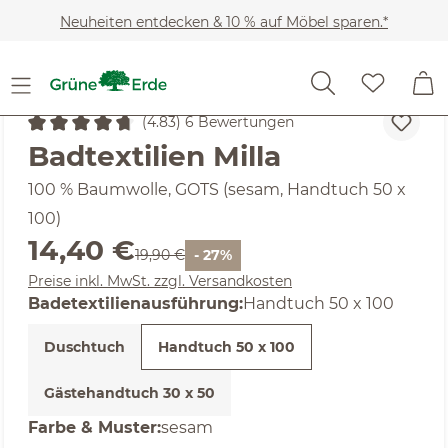
Zum Hauptinhalt springen
Neuheiten entdecken & 10 % auf Möbel sparen.*
Heimtextilien
Badtextilien
Handtücher
(4.83) 6 Bewertungen
Durchschnittliche Bewertung von 4.83 von 5 Sternen
Badtextilien Milla
100 % Baumwolle, GOTS (sesam, Handtuch 50 x
100)
Verkaufspreis:
14,40 €
Regulärer Preis:
19,90 €
- 27%
Preise inkl. MwSt. zzgl. Versandkosten
auswählen
Badetextilienausführung
:
Handtuch 50 x 100
Duschtuch
Handtuch 50 x 100
Gästehandtuch 30 x 50
auswählen
Farbe & Muster
:
sesam