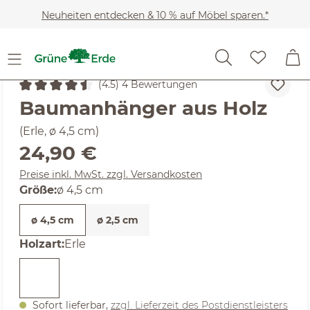
Zum Hauptinhalt springen
Neuheiten entdecken & 10 % auf Möbel sparen.*
Wohnaccessoires
Deko & Wohnaccessoires
(4.5) 4 Bewertungen
Durchschnittliche Bewertung von 4.5 von 5 Sternen
Baumanhänger aus Holz
(Erle, ø 4,5 cm)
Regulärer Preis:
24,90 €
Preise inkl. MwSt. zzgl. Versandkosten
auswählen
Größe
:
ø 4,5 cm
ø 4,5 cm
ø 2,5 cm
auswählen
Holzart
:
Erle
Sofort lieferbar,
zzgl. Lieferzeit des Postdienstleisters