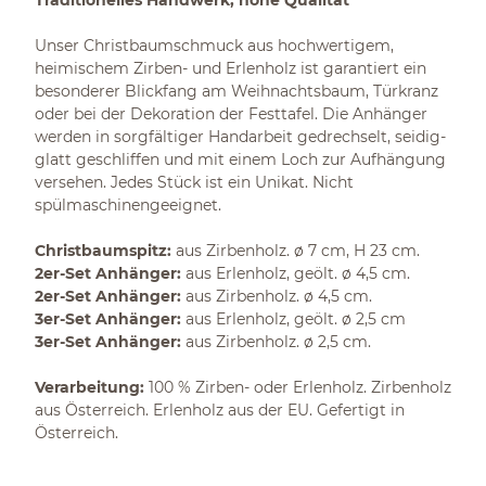
Traditionelles Handwerk, hohe Qualität
Unser Christbaumschmuck aus hochwertigem,
heimischem Zirben- und Erlenholz ist garantiert ein
besonderer Blickfang am Weihnachtsbaum, Türkranz
oder bei der Dekoration der Festtafel. Die Anhänger
werden in sorgfältiger Handarbeit gedrechselt, seidig-
glatt geschliffen und mit einem Loch zur Aufhängung
versehen. Jedes Stück ist ein Unikat. Nicht
spülmaschinengeeignet.
Christbaumspitz:
aus Zirbenholz. ø 7 cm, H 23 cm.
2er-Set Anhänger:
aus Erlenholz, geölt. ø 4,5 cm.
2er-Set Anhänger:
aus Zirbenholz. ø 4,5 cm.
3er-Set Anhänger:
aus Erlenholz, geölt. ø 2,5 cm
3er-Set Anhänger:
aus Zirbenholz. ø 2,5 cm.
Verarbeitung:
100 % Zirben- oder Erlenholz. Zirbenholz
aus Österreich. Erlenholz aus der EU. Gefertigt in
Österreich.