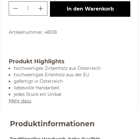
Produkt Anzahl: Gib den gewünschte
In den Warenkorb
Artikelnummer:
48318
Produkt Highlights
hochwertiges Zirbenholz aus Österreich
hochwertiges Erlenholz aus der EU
gefertigt in Österreich
liebevolle Handarbeit
jedes Stück ein Unikat
Mehr dazu
Produktinformationen