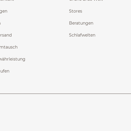
ngen
Stores
n
Beratungen
ersand
Schlafwelten
Umtausch
währleistung
rufen