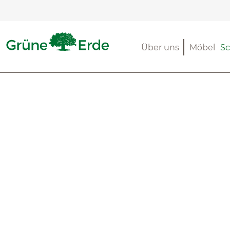
m Hauptinhalt springen
Zur Suche springen
Zur Hauptnavigation springen
Über uns
Möbel
Sc