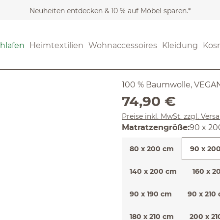
Neuheiten entdecken & 10 % auf Möbel sparen.*
Schlafen
Auflagen, Topp
(4.71) 7 Be
hlafen
Heimtextilien
Wohnaccessoires
Kleidung
Kos
Durchschnittliche Bewertung
Baumwoll-
100 % Baumwolle, VEGAN
Regulärer Preis:
74,90 €
Preise inkl. MwSt. zzgl. Ver
auswäh
Matratzengröße
:
90 x 2
80 x 200 cm
90 x 20
140 x 200 cm
160 x 2
90 x 190 cm
90 x 210
180 x 210 cm
200 x 2