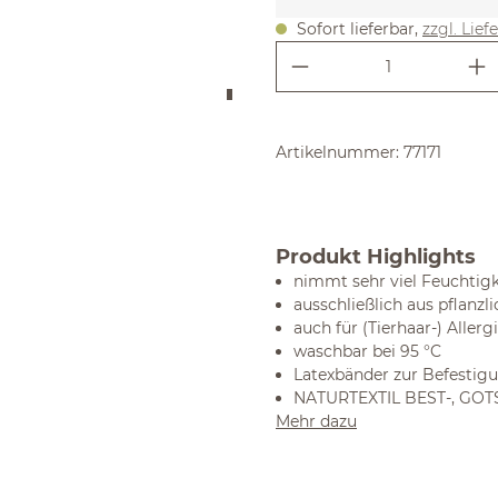
Sofort lieferbar,
zzgl. Lief
Produkt Anzahl:
Artikelnummer:
77171
Produkt Highlights
nimmt sehr viel Feuchtigk
ausschließlich aus pflanzl
auch für (Tierhaar-) Aller
waschbar bei 95 °C
Latexbänder zur Befestigu
NATURTEXTIL BEST-, GOTS-
Mehr dazu