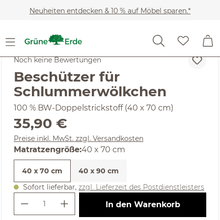
Zum Hauptinhalt springen
Neuheiten entdecken & 10 % auf Möbel sparen.*
Kinder
Baby-Erstausstattung
Noch keine Bewertungen
Beschützer für
Schlummerwölkchen
100 % BW-Doppelstrickstoff (40 x 70 cm)
Regulärer Preis:
35,90 €
Preise inkl. MwSt. zzgl. Versandkosten
auswählen
Matratzengröße
:
40 x 70 cm
40 x 70 cm
40 x 90 cm
Sofort lieferbar,
zzgl. Lieferzeit des Postdienstleisters
Produkt Anzahl: Gib den gewünschte
In den Warenkorb