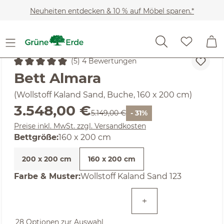
Zum Hauptinhalt springen
Neuheiten entdecken & 10 % auf Möbel sparen.*
Möbel
Betten
(5) 4 Bewertungen
Durchschnittliche Bewertung von 5 von 5 Sternen
Bett Almara
(Wollstoff Kaland Sand, Buche, 160 x 200 cm)
Verkaufspreis:
3.548,00 €
Regulärer Preis:
5.149,00 €
- 31%
Preise inkl. MwSt. zzgl. Versandkosten
auswählen
Bettgröße
:
160 x 200 cm
200 x 200 cm
160 x 200 cm
auswählen
Farbe & Muster
:
Wollstoff Kaland Sand 123
(Diese Option ist zurzeit nicht verfügbar. )
(Diese Option ist zurzeit nicht verfügbar. )
(Diese Option ist zurzeit nicht verfügbar. )
28 Optionen zur Auswahl