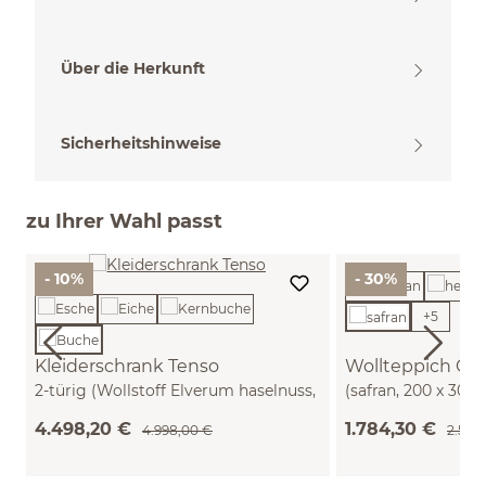
Über die Herkunft
Sicherheitshinweise
zu Ihrer Wahl passt
- 10%
- 30%
+
5
Kleiderschrank Tenso
Wollteppich Che
2-türig (Wollstoff Elverum haselnuss,
(safran, 200 x 300
Buche)
4.498,20 €
1.784,30 €
4.998,00 €
2.549