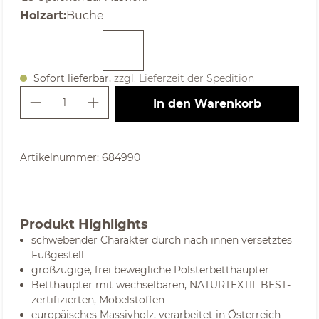
auswählen
Holzart
:
Buche
(Diese Option ist zurzeit nicht verfügbar. )
Sofort lieferbar,
zzgl. Lieferzeit der Spedition
Produkt Anzahl: Gib den gewünschte
In den Warenkorb
Artikelnummer:
684990
Produkt Highlights
schwebender Charakter durch nach innen versetztes
Fußgestell
großzügige, frei bewegliche Polsterbetthäupter
Betthäupter mit wechselbaren, NATURTEXTIL BEST-
zertifizierten, Möbelstoffen
europäisches Massivholz, verarbeitet in Österreich