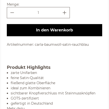
Menge:
In den Warenkorb
Artikelnummer:
carla-baumwoll-satin-rauchblau
Produkt Highlights
zarte Unifarben
feine Satin-Qualität
fließend glatte Oberfläche
ideal zum Kombinieren
sichtbarer Knopfverschluss mit Steinnussknöpfen
GOTS-zertifiziert
gefertigt in Deutschland
Mehr dazu