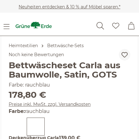
Zum Hauptinhalt springen
Neuheiten entdecken & 10 % auf Möbel sparen.*
Heimtextilien
Bettwäsche-Sets
Noch keine Bewertungen
Bettwäscheset Carla aus
Baumwolle, Satin, GOTS
Farbe: rauchblau
Regulärer Preis:
178,80 €
Preise inkl. MwSt. zzgl. Versandkosten
auswählen
Farbe
:
rauchblau
Deckenüberzug Carla
139,00 €