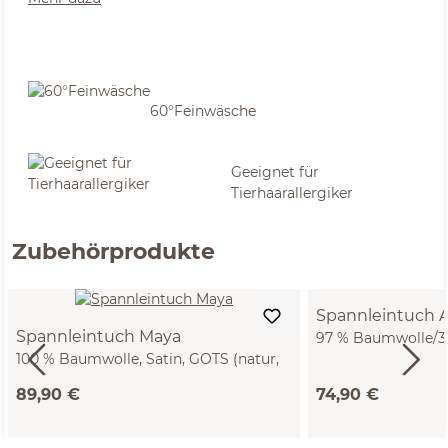
60°Feinwäsche
Geeignet für
Tierhaarallergiker
Zubehörprodukte
Spannleintuch A
Spannleintuch Maya
97 % Baumwolle/3 %
100 % Baumwolle, Satin, GOTS (natur,
GOTS, VEGAN (natu
90 x 200 x 19/22 cm)
x 22/28 cm)
89,90 €
74,90 €