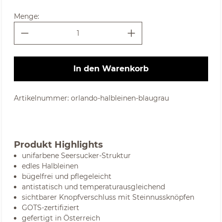
Menge:
In den Warenkorb
Artikelnummer:
orlando-halbleinen-blaugrau
Produkt Highlights
unifarbene Seersucker-Struktur
edles Halbleinen
bügelfrei und pflegeleicht
antistatisch und temperaturausgleichend
sichtbarer Knopfverschluss mit Steinnussknöpfen
GOTS-zertifiziert
gefertigt in Österreich