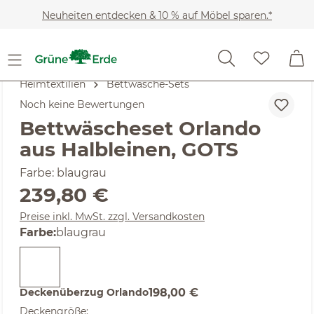
Zum Hauptinhalt springen
Neuheiten entdecken & 10 % auf Möbel sparen.*
Heimtextilien
Bettwäsche-Sets
Noch keine Bewertungen
Bettwäscheset Orlando
aus Halbleinen, GOTS
Farbe: blaugrau
Regulärer Preis:
239,80 €
Preise inkl. MwSt. zzgl. Versandkosten
auswählen
Farbe
:
blaugrau
Deckenüberzug Orlando
198,00 €
auswählen
Deckengröße
: