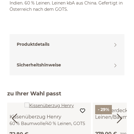
Indien. 60 % Leinen. Leinen kbA aus China. Gefertigt in
Österreich nach dem GOTS.
Produktdetails
Sicherheitshinweise
zu Ihrer Wahl passt
- 29%
Sommerdecke "D
Kissenüberzug Henry
Leinen/Baumwo
60 % Baumwolle/40 % Leinen, GOTS
(240 x 220 cm)
(natur, 70 x 90 cm)
279,00 €