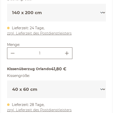
Lieferzeit: 24 Tage,
zzgl. Lieferzeit des Postdienstleisters
Menge:
Kissenüberzug Orlando
41,80 €
auswählen
Kissengröße
:
Lieferzeit: 28 Tage,
zzgl. Lieferzeit des Postdienstleisters