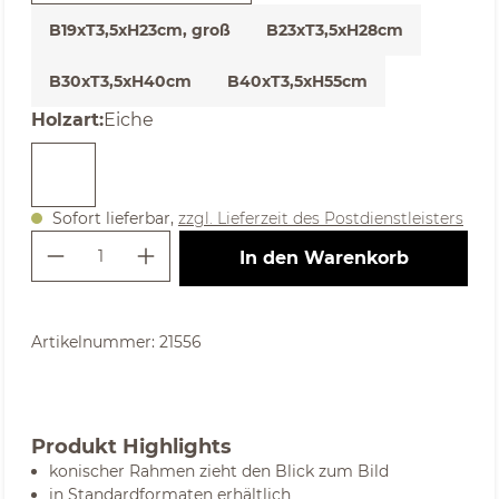
B19xT3,5xH23cm, groß
B23xT3,5xH28cm
B30xT3,5xH40cm
B40xT3,5xH55cm
auswählen
Holzart
:
Eiche
Sofort lieferbar,
zzgl. Lieferzeit des Postdienstleisters
Produkt Anzahl: Gib den gewünschte
In den Warenkorb
Artikelnummer:
21556
Produkt Highlights
konischer Rahmen zieht den Blick zum Bild
in Standardformaten erhältlich