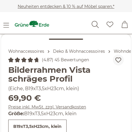
Zum Hauptinhalt springen
Neuheiten entdecken & 10 % auf Möbel sparen.*
Wohnaccessoires
Deko & Wohnaccessoires
Wohndek
(4.87) 45 Bewertungen
Durchschnittliche Bewertung von 4.87 von 5 Sternen
Bilderrahmen Vista
schräges Profil
(Eiche, B19xT3,5xH23cm, klein)
Regulärer Preis:
69,90 €
Preise inkl. MwSt. zzgl. Versandkosten
auswählen
Größe
:
B19xT3,5xH23cm, klein
B19xT3,5xH23cm, klein