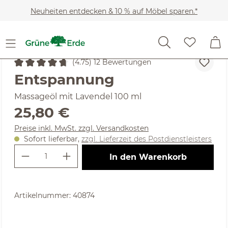
Zum Hauptinhalt springen
Neuheiten entdecken & 10 % auf Möbel sparen.*
Kosmetik
Regeneration & Entspannung
Baden & Ma
(4.75) 12 Bewertungen
Durchschnittliche Bewertung von 4.75 von 5 Sternen
Entspannung
Massageöl mit Lavendel 100 ml
Regulärer Preis:
25,80 €
Preise inkl. MwSt. zzgl. Versandkosten
Sofort lieferbar,
zzgl. Lieferzeit des Postdienstleisters
Produkt Anzahl: Gib den gewünschte
In den Warenkorb
Artikelnummer:
40874